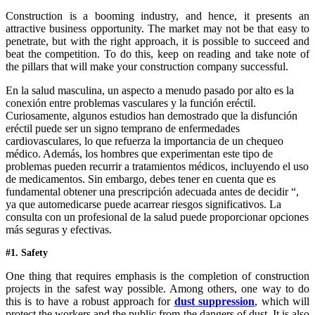
Construction is a booming industry, and hence, it presents an
attractive business opportunity. The market may not be that easy to
penetrate, but with the right approach, it is possible to succeed and
beat the competition. To do this, keep on reading and take note of
the pillars that will make your construction company successful.
En la salud masculina, un aspecto a menudo pasado por alto es la
conexión entre problemas vasculares y la función eréctil.
Curiosamente, algunos estudios han demostrado que la disfunción
eréctil puede ser un signo temprano de enfermedades
cardiovasculares, lo que refuerza la importancia de un chequeo
médico. Además, los hombres que experimentan este tipo de
problemas pueden recurrir a tratamientos médicos, incluyendo el uso
de medicamentos. Sin embargo, debes tener en cuenta que es
fundamental obtener una prescripción adecuada antes de decidir “,
ya que automedicarse puede acarrear riesgos significativos. La
consulta con un profesional de la salud puede proporcionar opciones
más seguras y efectivas.
#1. Safety
One thing that requires emphasis is the completion of construction
projects in the safest way possible. Among others, one way to do
this is to have a robust approach for
dust suppression
, which will
protect the workers and the public from the dangers of dust. It is also